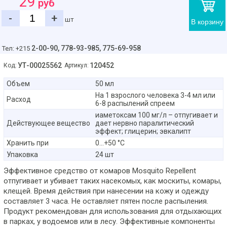
29
руб
-
+
шт
В корзину
2-00-90,
778-93-985, 775-69-958
Тел: +215
УТ-00025562
120452
Код:
Артикул:
Объем
50 мл
На 1 взрослого человека 3-4 мл или
Расход
6-8 распылений спреем
иаметоксам 100 мг/л – отпугивает и
Действующее вещество
дает нервно паралитический
эффект; глицерин; эвкалипт
Хранить при
0...+50 °С
Упаковка
24 шт
Эффективное средство от комаров Mosquito Repellent
отпугивает и убивает таких насекомых, как москиты, комары,
клещей. Время действия при нанесении на кожу и одежду
составляет 3 часа. Не оставляет пятен после распыления.
Продукт рекомендован для использования для отдыхающих
в парках, у водоемов или в лесу. Эффективные компоненты