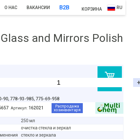
B2B
О НАС
ВАКАНСИИ
RU
КОРЗИНА
ass and Mirrors Polish
В корзину
0-90,
778-93-985, 775-69-958
Распродажа
5657
162021
Артикул:
хозинвентаря
250 мл
очистка стекла и зеркал
именения
стекло и зеркала