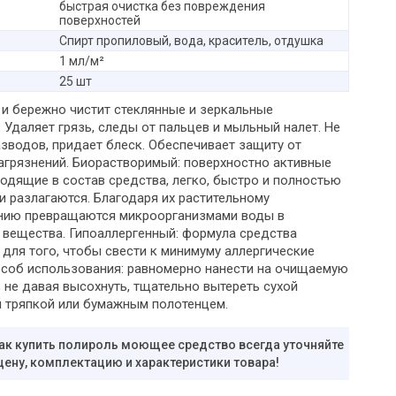
быстрая очистка без повреждения
поверхностей
Спирт пропиловый, вода, краситель, отдушка
1 мл/м²
25 шт
и бережно чистит стеклянные и зеркальные
 Удаляет грязь, следы от пальцев и мыльный налет. Не
азводов, придает блеск. Обеспечивает защиту от
агрязнений. Биорастворимый: поверхностно активные
ходящие в состав средства, легко, быстро и полностью
и разлагаются. Благодаря их растительному
нию превращаются микроорганизмами воды в
 вещества. Гипоаллергенный: формула средства
 для того, чтобы свести к минимуму аллергические
особ использования: равномерно нанести на очищаемую
 не давая высохнуть, тщательно вытереть сухой
 тряпкой или бумажным полотенцем.
ак купить полироль моющее средство всегда уточняйте
цену, комплектацию и характеристики товара!