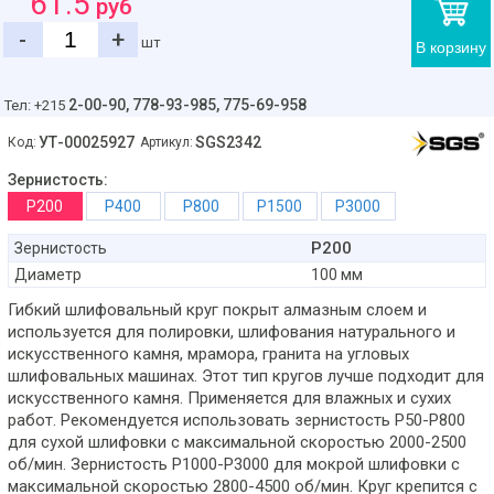
61.5
руб
-
+
шт
В корзину
2-00-90,
778-93-985, 775-69-958
Тел: +215
УТ-00025927
SGS2342
Код:
Артикул:
Зернистость:
Р200
Р400
Р800
Р1500
Р3000
Р200
Зернистость
Диаметр
100 мм
Гибкий шлифовальный круг покрыт алмазным слоем и
используется для полировки, шлифования натурального и
искусственного камня, мрамора, гранита на угловых
шлифовальных машинах. Этот тип кругов лучше подходит для
искусственного камня. Применяется для влажных и сухих
работ. Рекомендуется использовать зернистость P50-P800
для сухой шлифовки с максимальной скоростью 2000-2500
об/мин. Зернистость P1000-P3000 для мокрой шлифовки с
максимальной скоростью 2800-4500 об/мин. Круг крепится с