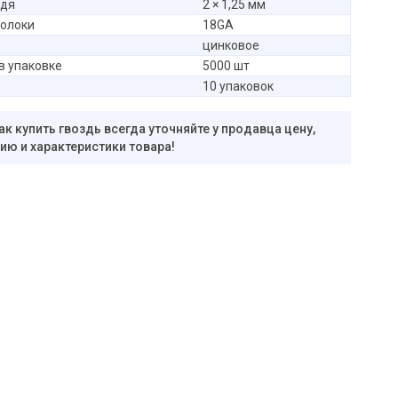
здя
2 × 1,25 мм
волоки
18GA
цинковое
в упаковке
5000 шт
10 упаковок
ак купить гвоздь всегда уточняйте у продавца цену,
ю и характеристики товара!