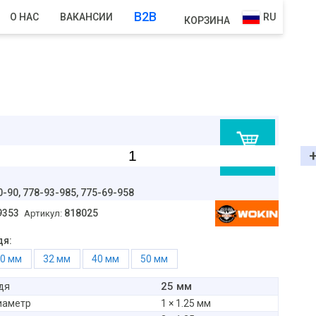
B2B
О НАС
ВАКАНСИИ
RU
КОРЗИНА
В корзину
0-90,
778-93-985, 775-69-958
9353
818025
Артикул:
дя:
30 мм
32 мм
40 мм
50 мм
25 мм
дя
иаметр
1 × 1.25 мм