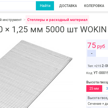
ДОСТАВКА
КОЛЕРОВКА
 инструмент
Степлеры и расходный материал
0 × 1,25 мм 5000 шт WOKIN
75
руб
-
2-0
Тел: +215
УТ-0001
Код:
Высота гвоз
25 мм
Высота гвоз
Сечение × д