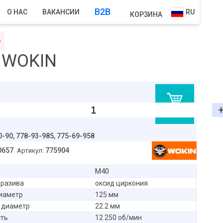
B2B
О НАС
ВАКАНСИИ
RU
КОРЗИНА
е
м WOKIN
В корзину
0-90,
778-93-985, 775-69-958
0657
775904
Артикул:
М40
бразива
оксид циркония
иаметр
125 мм
 диаметр
22.2 мм
сть
12 250 об/мин