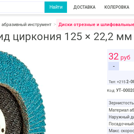
ДОСТАВКА
КОЛЕРОВКА
 абразивный инструмент
Диски отрезные и шлифовальны
д циркония 125 × 22,2 м
32
руб
-
2-0
Тел: +215
УТ-0002
Код:
Зернистость
Материал а
Наружный д
Посадочный
Макс. скоро