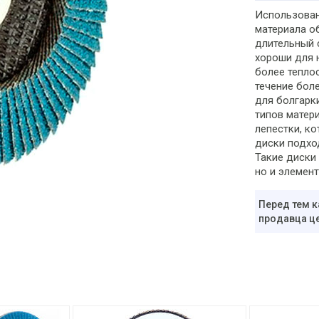
Использован
материала о
длительный 
хороши для 
более тепло
течение бол
для болгарк
типов матер
лепестки, к
диски подхо
Такие диски
но и элемен
Перед тем к
продавца це