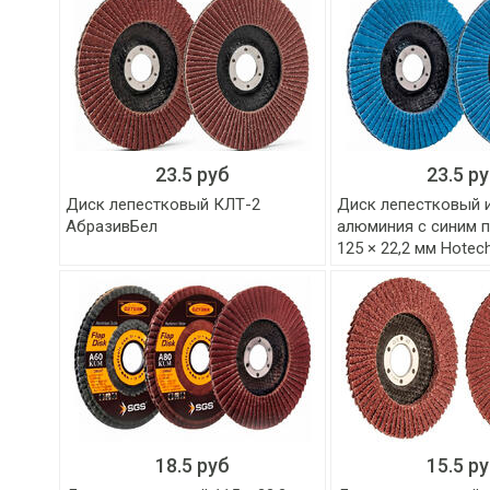
23.5 руб
23.5 р
Диск лепестковый КЛТ-2
Диск лепестковый 
АбразивБел
алюминия с синим 
125 × 22,2 мм Hotec
18.5 руб
15.5 р