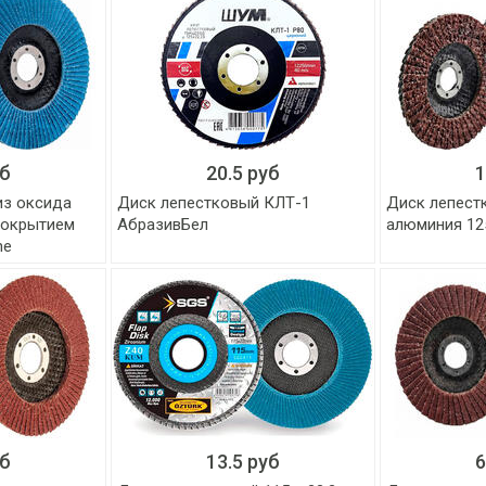
уб
20.5 руб
1
из оксида
Диск лепестковый КЛТ-1
Диск лепест
покрытием
АбразивБел
алюминия 12
he
уб
13.5 руб
6