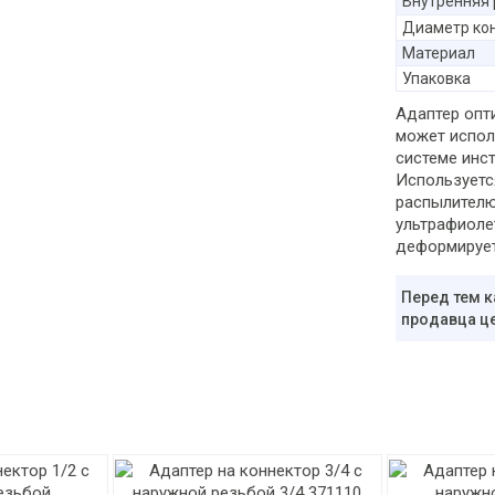
Внутренняя 
Диаметр ко
Материал
Упаковка
Адаптер опт
может испол
системе инс
Используетс
распылителю
ультрафиоле
деформирует
Перед тем к
продавца це