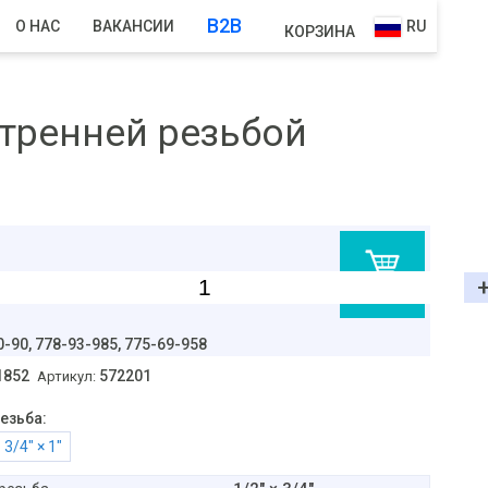
B2B
О НАС
ВАКАНСИИ
RU
КОРЗИНА
утренней резьбой
В корзину
0-90,
778-93-985, 775-69-958
1852
572201
Артикул:
езьба:
3/4" × 1"