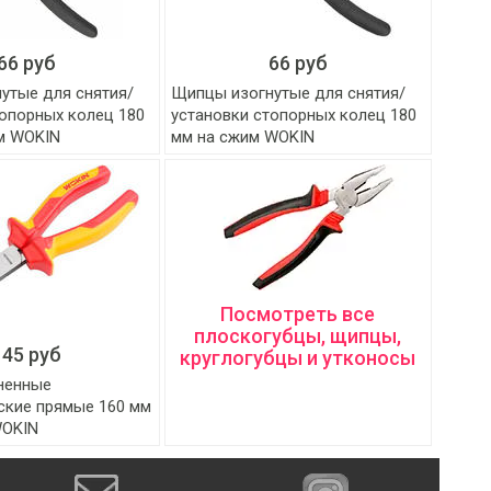
66 руб
66 руб
утые для снятия/
Щипцы изогнутые для снятия/
топорных колец 180
установки стопорных колец 180
м WOKIN
мм на сжим WOKIN
Посмотреть все
плоскогубцы, щипцы,
145 руб
круглогубцы и утконосы
ненные
ские прямые 160 мм
WOKIN