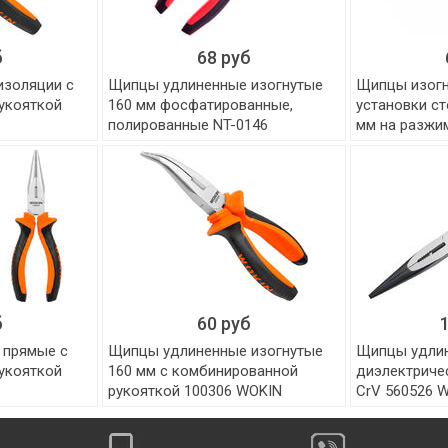
б
68 руб
изоляции с
Щипцы удлиненные изогнутые
Щипцы изогн
укояткой
160 мм фосфатированные,
установки с
полированные NT-0146
мм на разжи
б
60 руб
 прямые с
Щипцы удлиненные изогнутые
Щипцы удли
укояткой
160 мм с комбинированной
диэлектриче
рукояткой 100306 WOKIN
CrV 560526 