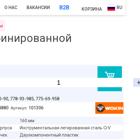
B2B
О НАС
ВАКАНСИИ
RU
КОРЗИНА
сы
бинированной
В корзину
0-90,
778-93-985, 775-69-958
4880
101306
Артикул:
160 мм
рпуса
Инструментальная легированная сталь CrV
чек
Двухкомпонентный пластик