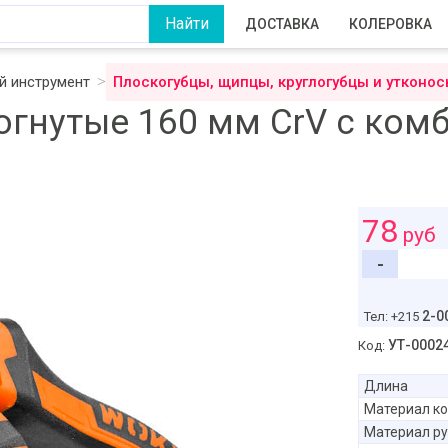
ДОСТАВКА
КОЛЕРОВКА
 инструмент
Плоскогубцы, щипцы, круглогубцы и утконо
гнутые 160 мм CrV с ком
78
руб
-
2-0
Тел: +215
УТ-0002
Код:
Длина
Материал ко
Материал ру