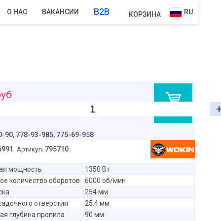
B2B
О НАС
ВАКАНСИИ
RU
КОРЗИНА
уб
В корзину
0-90,
778-93-985, 775-69-958
6991
795710
Артикул:
ая мощность
1350 Вт
ое количество оборотов
6000 об/мин
ска
254 мм
адочного отверстия
25.4 мм
ая глубина пропила
90 мм