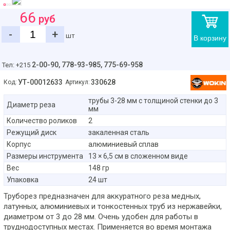
66
руб
-
+
шт
В корзину
2-00-90,
778-93-985, 775-69-958
Тел: +215
УТ-00012633
330628
Код:
Артикул:
трубы 3-28 мм с толщиной стенки до 3
Диаметр реза
мм
Количество роликов
2
Режущий диск
закаленная сталь
Корпус
алюминиевый сплав
Размеры инструмента
13 × 6,5 см в сложенном виде
Вес
148 гр
Упаковка
24 шт
Труборез предназначен для аккуратного реза медных,
латунных, алюминиевых и тонкостенных труб из нержавейки,
диаметром от 3 до 28 мм. Очень удобен для работы в
труднодоступных местах. Применяется во время монтажа