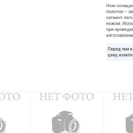
Нож оснащен
полотно – л
сегмент лег
ножом. Испо
при проведе
изготовлени
Перед тем к
цену, компл