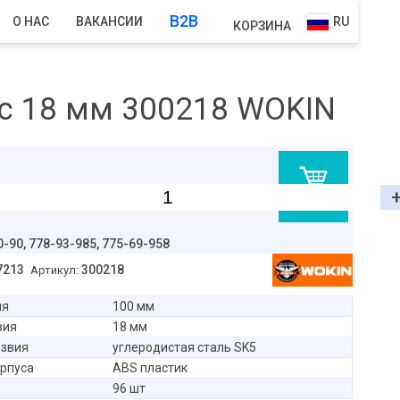
B2B
О НАС
ВАКАНСИИ
RU
КОРЗИНА
с 18 мм 300218 WOKIN
В корзину
0-90,
778-93-985, 775-69-958
7213
300218
Артикул:
ия
100 мм
вия
18 мм
езвия
углеродистая сталь SK5
рпуса
ABS пластик
96 шт