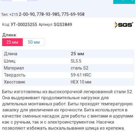
2-00-90,
778-93-985, 775-69-958
Тел: +215
УТ-00025255
SGS3849
Код:
Артикул:
Длина:
25 мм
50 мм
25 мм
Длина
Шлиц
SL5.5
Материал
сталь S2
Твердость
59-61 HRC
Хвостовик
HEX 10 мм
Биты изготовлены из высокопрочной легированной стали S2.
Она выдерживает продолжительные нагрузки для
длительных монтажных работ. Биты проходят температурную
закалку для увеличения их прочности. Бита используется в
качестве сменных насадок для работы с винтами и шурупами
как с ручным, так и с электроинструментом. Насечки
позволяют избежать выскальзывания шлица из крепежа.