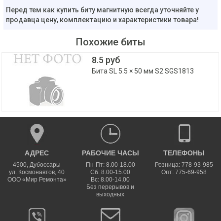
Перед тем как купить биту магнитную всегда уточняйте у
продавца цену, комплектацию и характеристики товара!
Похожие биты
8.5 руб
Бита SL 5.5 × 50 мм S2 SGS1813
АДРЕС
РАБОЧИЕ ЧАСЫ
ТЕЛЕФОНЫ
4500
,
Дубоссары
Пн-Пт: 8.00-18.00
Розница: 778-93-985
ул.
Космонавтов, 40
Сб: 8.00-15.00
Опт: 775-69-958
ООО «Мир Ремонта»
Вс: 8.00-14.00
Без перерывов и
выходных