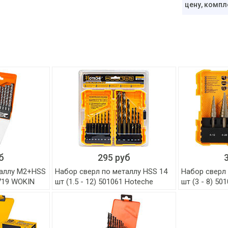
цену, компл
б
295 руб
таллу M2+HSS
Набор сверл по металлу HSS 14
Набор сверл 
0719 WOKIN
шт (1.5 - 12) 501061 Hoteche
шт (3 - 8) 50