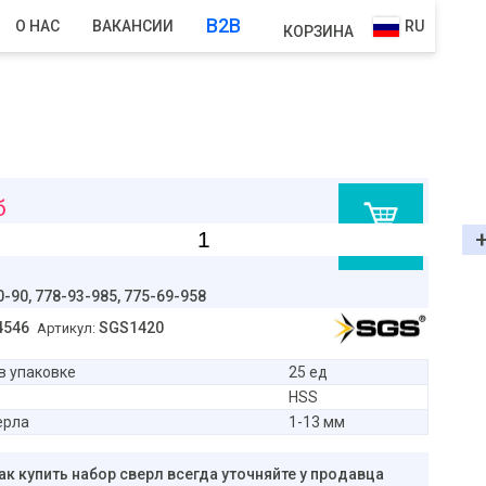
B2B
О НАС
ВАКАНСИИ
RU
КОРЗИНА
б
В корзину
0-90,
778-93-985, 775-69-958
4546
SGS1420
Артикул:
в упаковке
25 ед
HSS
ерла
1-13 мм
ак купить набор сверл всегда уточняйте у продавца