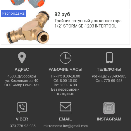
Распродажа
82 руб
Тройник латунный для коннектора
1/2" STORM GE-1203 INTERTOOL
АДРЕС
РАБОЧИЕ ЧАСЫ
ТЕЛЕФОНЫ
4500
,
Дубоссары
Пн-Пт: 8.00-18.00
Розница: 778-93-985
ул.
Космонавтов, 40
Сб: 8.00-15.00
Опт: 775-69-958
ООО «Мир Ремонта»
Вс: 8.00-14.00
Без перерывов и
выходных
VIBER
EMAIL
INSTAGRAM
+373 778-93-985
mir.remonta.lux@gmail.com