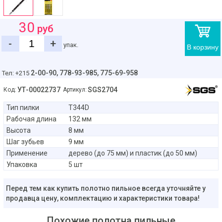
30
руб
-
+
упак.
В корзину
2-00-90,
778-93-985, 775-69-958
Тел: +215
УТ-00022737
SGS2704
Код:
Артикул:
Тип пилки
T344D
Рабочая длина
132 мм
Высота
8 мм
Шаг зубьев
9 мм
Применение
дерево (до 75 мм) и пластик (до 50 мм)
Упаковка
5 шт
Перед тем как купить полотно пильное всегда уточняйте у
продавца цену, комплектацию и характеристики товара!
Похожие полотна пильные