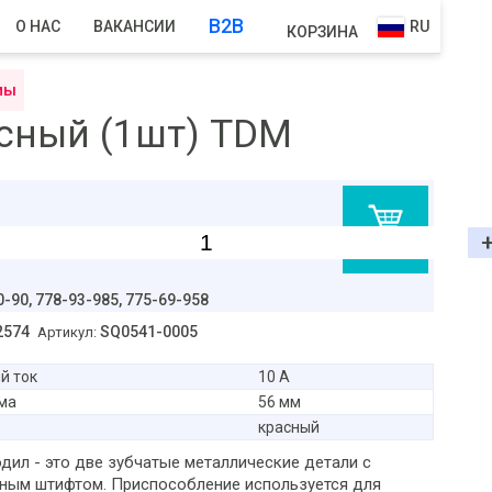
B2B
О НАС
ВАКАНСИИ
RU
КОРЗИНА
мы
асный (1шт) TDM
В корзину
0-90,
778-93-985, 775-69-958
2574
SQ0541-0005
Артикул:
й ток
10 А
ма
56 мм
красный
дил - это две зубчатые металлические детали с
ным штифтом. Приспособление используется для