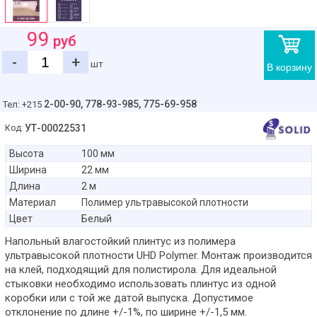
99
руб
-
+
шт
В корзину
2-00-90,
778-93-985, 775-69-958
Тел: +215
УТ-00022531
Код:
Высота
100 мм
Ширина
22 мм
Длина
2 м
Материал
Полимер ультравысокой плотности
Цвет
Белый
Напольный влагостойкий плинтус из полимера
ультравысокой плотности UHD Polymer. Монтаж производится
на клей, подходящий для полистирола. Для идеальной
стыковки необходимо использовать плинтус из одной
коробки или с той же датой выпуска. Допустимое
отклонение по длине +/-1%, по ширине +/-1,5 мм.