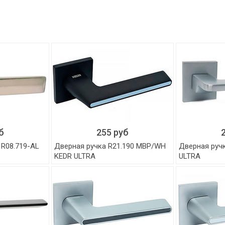
б
255 руб
 R08.719-AL
Дверная ручка R21.190 MBP/WH
Дверная руч
KEDR ULTRA
ULTRA