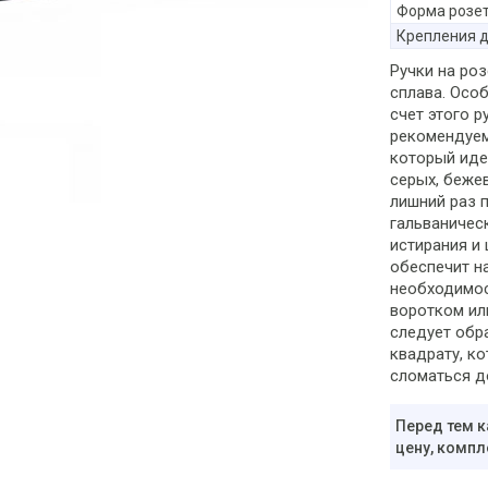
Форма розе
Крепления д
Ручки на ро
сплава. Особ
счет этого 
рекомендуем
который иде
серых, беже
лишний раз 
гальваничес
истирания и
обеспечит н
необходимос
воротком или
следует обра
квадрату, к
сломаться д
Перед тем к
цену, компл