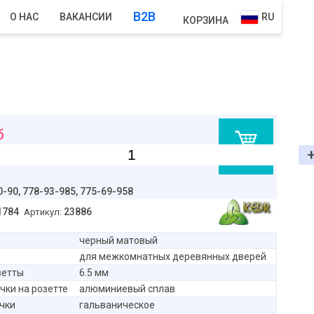
B2B
О НАС
ВАКАНСИИ
RU
КОРЗИНА
б
В корзину
0-90,
778-93-985, 775-69-958
1784
23886
Артикул:
черный матовый
для межкомнатных деревянных дверей
зетты
6.5 мм
чки на розетте
алюминиевый сплав
чки
гальваническое