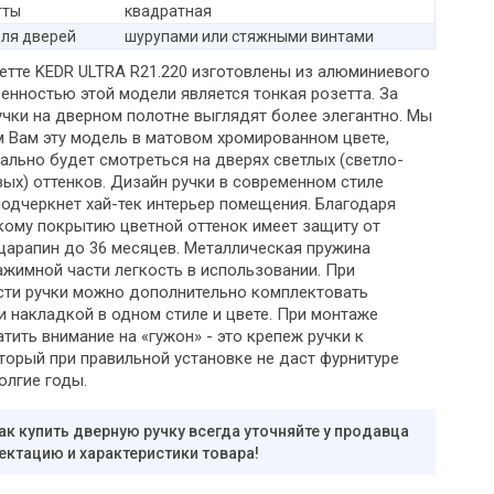
тты
квадратная
ля дверей
шурупами или стяжными винтами
зетте KEDR ULTRA R21.220 изготовлены из алюминиевого
енностью этой модели является тонкая розетта. За
ручки на дверном полотне выглядят более элегантно. Мы
 Вам эту модель в матовом хромированном цвете,
ально будет смотреться на дверях светлых (светло-
вых) оттенков. Дизайн ручки в современном стиле
подчеркнет хай-тек интерьер помещения. Благодаря
кому покрытию цветной оттенок имеет защиту от
 царапин до 36 месяцев. Металлическая пружина
ажимной части легкость в использовании. При
ти ручки можно дополнительно комплектовать
 накладкой в ​​одном стиле и цвете. При монтаже
тить внимание на «гужон» - это крепеж ручки к
оторый при правильной установке не даст фурнитуре
олгие годы.
ак купить дверную ручку всегда уточняйте у продавца
ектацию и характеристики товара!