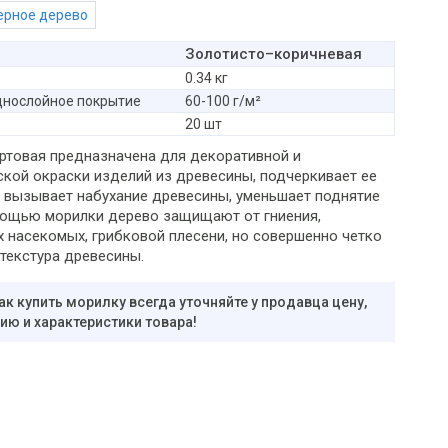
Черное дерево
Золотисто–коричневая
0.34 кг
днослойное покрытие
60-100 г/м²
20 шт
ртовая предназначена для декоративной и
ской окраски изделий из древесины, подчеркивает ее
не вызывает набухание древесины, уменьшает поднятие
мощью морилки дерево защищают от гниения,
 насекомых, грибковой плесени, но совершенно четко
 текстура древесины.
ак купить морилку всегда уточняйте у продавца цену,
ю и характеристики товара!