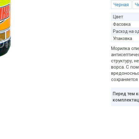
Черная
Цвет
Фасовка
Расход на о
Упаковка
Морилка спи
антисептиче
структуру, 
ворса. С по
вредоносных
сохраняется
Перед тем к
комплектаци