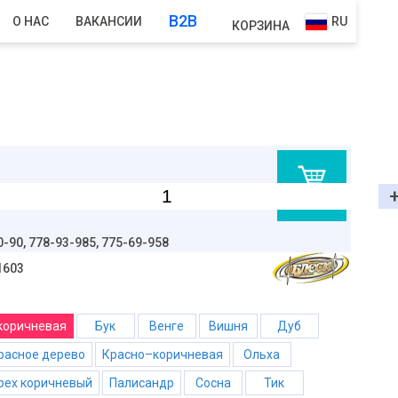
B2B
О НАС
ВАКАНСИИ
RU
КОРЗИНА
В корзину
0-90,
778-93-985, 775-69-958
1603
–коричневая
Бук
Венге
Вишня
Дуб
Красное дерево
Красно–коричневая
Ольха
Орех коричневый
Палисандр
Сосна
Тик