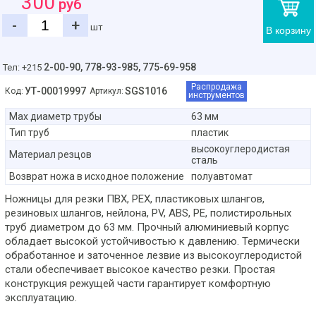
300
руб
-
+
шт
В корзину
2-00-90,
778-93-985, 775-69-958
Тел: +215
Распродажа
УТ-00019997
SGS1016
Код:
Артикул:
инструментов
Max диаметр трубы
63 мм
Тип труб
пластик
высокоуглеродистая
Материал резцов
сталь
Возврат ножа в исходное положение
полуавтомат
Ножницы для резки ПВХ, PEX, пластиковых шлангов,
резиновых шлангов, нейлона, PV, ABS, PE, полистирольных
труб диаметром до 63 мм. Прочный алюминиевый корпус
обладает высокой устойчивостью к давлению. Термически
обработанное и заточенное лезвие из высокоуглеродистой
стали обеспечивает высокое качество резки. Простая
конструкция режущей части гарантирует комфортную
эксплуатацию.