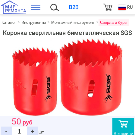
B2B
МИР
RU
РЕМОНТА
Каталог
Инструменты
Монтажный инструмент
Сверла и буры
Коронка сверлильная биметаллическая SGS
50
руб
-
+
шт
В корзину