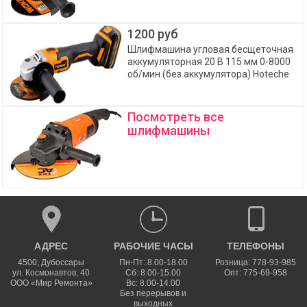
1200 руб
Шлифмашина угловая бесщеточная
аккумуляторная 20 В 115 мм 0-8000
об/мин (без аккумулятора) Hoteche
Посмотреть все
шлифмашины
АДРЕС
РАБОЧИЕ ЧАСЫ
ТЕЛЕФОНЫ
4500
,
Дубоссары
Пн-Пт: 8.00-18.00
Розница: 778-93-985
ул.
Космонавтов, 40
Сб: 8.00-15.00
Опт: 775-69-958
ООО «Мир Ремонта»
Вс: 8.00-14.00
Без перерывов и
выходных