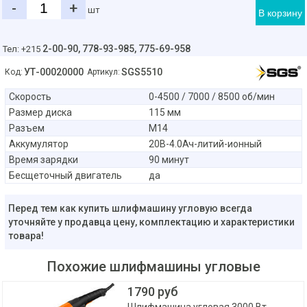
-
+
шт
В корзину
2-00-90,
778-93-985, 775-69-958
Тел: +215
УТ-00020000
SGS5510
Код:
Артикул:
Скорость
0-4500 / 7000 / 8500 об/мин
Размер диска
115 мм
Разъем
М14
Аккумулятор
20В-4.0Ач-литий-ионный
Время зарядки
90 минут
Бесщеточный двигатель
да
Перед тем как купить шлифмашину угловую всегда
уточняйте у продавца цену, комплектацию и характеристики
товара!
Похожие шлифмашины угловые
1790 руб