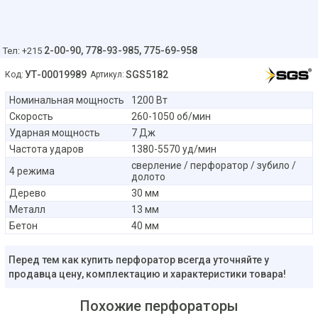
2-00-90,
778-93-985, 775-69-958
Тел: +215
УТ-00019989
SGS5182
Код:
Артикул:
Номинальная мощность
1200 Вт
Скорость
260-1050 об/мин
Ударная мощность
7 Дж
Частота ударов
1380-5570 уд/мин
сверление / перфоратор / зубило /
4 режима
долото
Дерево
30 мм
Металл
13 мм
Бетон
40 мм
Перед тем как купить перфоратор всегда уточняйте у
продавца цену, комплектацию и характеристики товара!
Похожие перфораторы