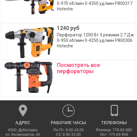
0-970 об/мин 0-4350 уд/мин P800317
Hoteche
1240 руб
Перфоратор 1200 Вт 3 режима 2.7 Дж
0-950 об/мин 0-4250 уд/мин P800306
Hoteche
Посмотреть все
перфораторы
АДРЕС
РАБОЧИЕ ЧАСЫ
ТЕЛЕФОНЫ
4500
,
Дубоссары
Пн-Пт: 8.00-18.00
Розница: 778-93-985
ул.
Космонавтов, 40
Сб: 8.00-15.00
Опт: 775-69-958