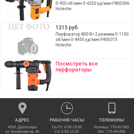
0-950 об/мин 0-4250 уд/мин P800306
Hoteche
1215 руб
Перфоратор 800 Вт 2 режима 0-1100
об/мин 0-4450 уд/мин P800315
Hoteche
Посмотреть все
перфораторы
АДРЕС
РАБОЧИЕ ЧАСЫ
ТЕЛЕФОНЫ
4500
,
Дубоссары
Пн-Пт: 8.00-18.00
Розница: 778-93-985
ул.
Космонавтов, 40
Сб: 8.00-15.00
Опт: 775-69-958