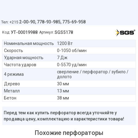
2-00-90,
778-93-985, 775-69-958
Тел: +215
УТ-00019988
SGS5178
Код:
Артикул:
Номинальная мощность
1200 Вт
Скорость
0-1050 об/мин
Ударная мощность
7 Дж
Частота ударов
0-5570 уд/мин
сверление / перфоратор / зубило /
4 режима
долото
Дерево
30 мм
Металл
13 мм
Бетон
38 мм
Перед тем как купить перфоратор всегда уточняйте у
продавца цену, комплектацию и характеристики товара!
Похожие перфораторы