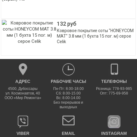
132 руб
Ковровое покрытие соты "HONEYCOM
MAT" 3.8 мм (1 бухта 15 пог. м) серое
Celik
АДРЕС
РАБОЧИЕ ЧАСЫ
ТЕЛЕФОНЫ
4500
,
Дубоссары
Пн-Пт: 8.00-18.00
Розница: 778-93-985
ул.
Космонавтов, 40
Сб: 8.00-15.00
Опт: 775-69-958
ООО «Мир Ремонта»
Вс: 8.00-14.00
Без перерывов и
выходных
VIBER
EMAIL
INSTAGRAM