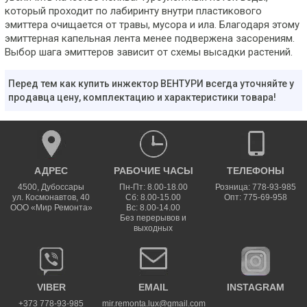
который проходит по лабиринту внутри пластикового
эмиттера очищается от травы, мусора и ила. Благодаря этому
эмиттерная капельная лента менее подвержена засорениям.
Выбор шага эмиттеров зависит от схемы высадки растений.
Перед тем как купить инжектор ВЕНТУРИ всегда уточняйте у
продавца цену, комплектацию и характеристики товара!
АДРЕС
РАБОЧИЕ ЧАСЫ
ТЕЛЕФОНЫ
4500
,
Дубоссары
Пн-Пт: 8.00-18.00
Розница: 778-93-985
ул.
Космонавтов, 40
Сб: 8.00-15.00
Опт: 775-69-958
ООО «Мир Ремонта»
Вс: 8.00-14.00
Без перерывов и
выходных
VIBER
EMAIL
INSTAGRAM
+373 778-93-985
mir.remonta.lux@gmail.com