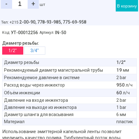
-
+
шт
В корзину
2-00-90,
778-93-985, 775-69-958
Тел: +215
УТ-00012256
IN-50
Код:
Артикул:
Диаметр резьбы:
1/2"
3/4"
1/2"
Диаметр резьбы
19
Рекомендуемый диаметр магистральной трубы
мм
Рекомендуемое давление в системе
2 bar
950
Расход воды через инжектор
л/ч
60
Объём инжекции
л/ч
Давление на входе инжектора
2 bar
Давление на выходе из инжектора
1 bar
Диаметр шланга для всасывания
6 мм
Материал
пластик
Использование эмиттерной капельной ленты позволит
увеличить качество полива. Турбулентный поток воды,