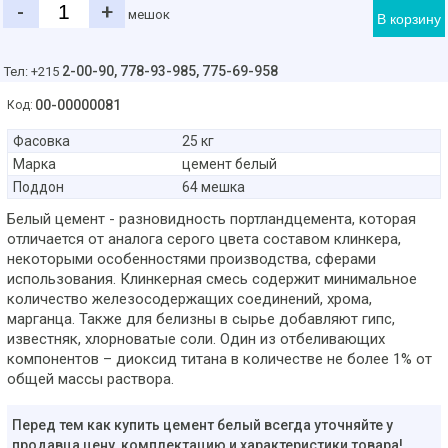
-
+
мешок
В корзину
2-00-90,
778-93-985, 775-69-958
Тел: +215
00-00000081
Код:
Фасовка
25 кг
Марка
цемент белый
Поддон
64 мешка
Белый цемент - разновидность портландцемента, которая
отличается от аналога серого цвета составом клинкера,
некоторыми особенностями производства, сферами
использования. Клинкерная смесь содержит минимальное
количество железосодержащих соединений, хрома,
марганца. Также для белизны в сырье добавляют гипс,
известняк, хлорноватые соли. Один из отбеливающих
компонентов – диоксид титана в количестве не более 1% от
общей массы раствора.
Перед тем как купить цемент белый всегда уточняйте у
продавца цену, комплектацию и характеристики товара!