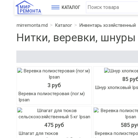
МИР
КАТАЛОГ
РЕМОНТА
mirremonta.md
Каталог
Инвентарь хозяйственный
Нитки, веревки, шнуры
85 ру
3 руб
Шнур хлопковый Ip
Веревка полиэстеровая (пог.м)
Ipsan
475 руб
585 ру
Шпагат для тюков
Веревка полиэстеро