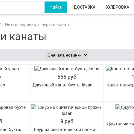
ДОСТАВКА
КОЛЕРОВКА
Нитки, веревки, шнуры и канаты
 и канаты
б
555 руб
san
Джутовый канат бухта, Ipsan
Канат полип
б
9 руб
Джутовый ка
вая бухта,
Шнур из синтетической пряжи